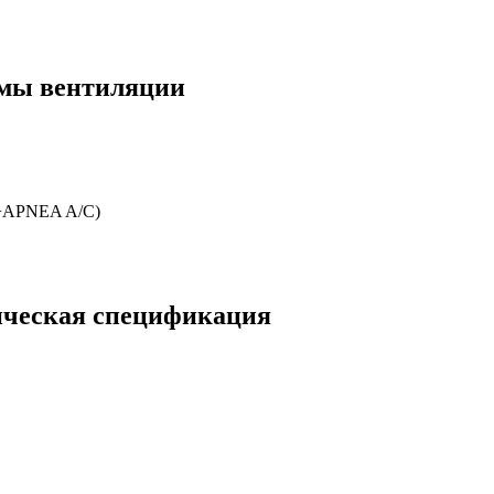
имы вентиляции
+APNEA A/C)
ическая спецификация