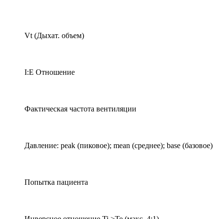
Vt (Дыхат. объем)
I:E Отношение
Фактическая частота вентиляции
Давление: peak (пиковое); mean (среднее); base (базовое)
Попытка пациента
Инверсное отношение Ti >Te (макс. 4:1)