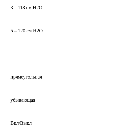
3 – 118 см H2O
5 – 120 см H2O
прямоугольная
убывающая
Вкл/Выкл